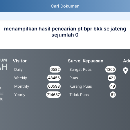
Cari Dokumen
menampilkan hasil pencarian pt bpr bkk se jateng
sejumlah 0
Visitor
Survei Kepuasan
Ad
Daily
6582
Sangat Puas
1365
Weekly
48456
Puas
421
Monthly
60598
Kurang Puas
49
n
asi
Yearly
714687
Tidak Puas
61
du,