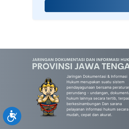
screen
reader;
Press
Control-
F10
to
open
an
accessibility
menu.
Jaringan Dokumentasi & Informasi
Hukum merupakan suatu sistem
pendayagunaan bersama peratura
perundang - undangan, dokument
hukum lainnya secara tertib, terpa
berkesinambungan Dan sarana
pelayanan informasi hukum secara
Accessibility
mudah, cepat dan akurat.