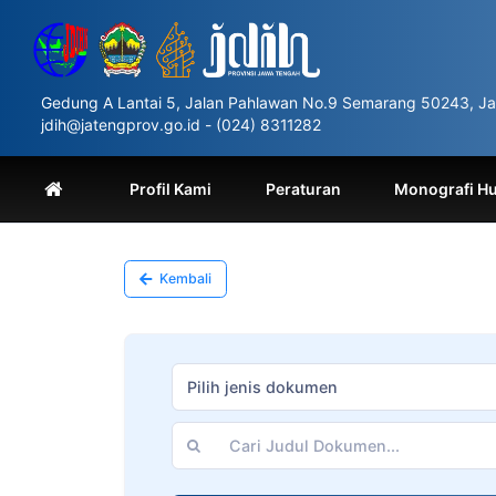
Please
note:
This
website
includes
Gedung A Lantai 5, Jalan Pahlawan No.9 Semarang 50243, Ja
an
jdih@jatengprov.go.id - (024) 8311282
accessibility
system.
Press
Profil Kami
Peraturan
Monografi H
Control-
F11
to
adjust
Kembali
the
website
to
people
with
Pilih jenis dokumen
visual
disabilities
who
are
using
a