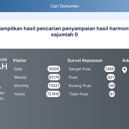
Cari Dokumen
mpilkan hasil pencarian penyampaian hasil harmon
sejumlah 0
Visitor
Survei Kepuasan
Ad
Daily
19305
Sangat Puas
1365
Weekly
61179
Puas
421
Monthly
73321
Kurang Puas
49
n
asi
Yearly
727410
Tidak Puas
61
du,