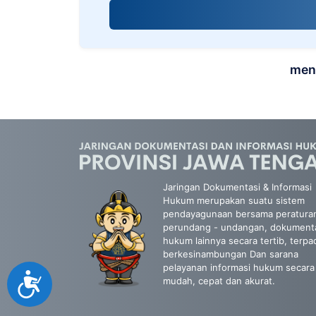
screen
reader;
Press
Control-
F10
mena
to
open
an
accessibility
menu.
Jaringan Dokumentasi & Informasi
Hukum merupakan suatu sistem
pendayagunaan bersama peratura
perundang - undangan, dokument
hukum lainnya secara tertib, terpa
berkesinambungan Dan sarana
pelayanan informasi hukum secara
Accessibility
mudah, cepat dan akurat.