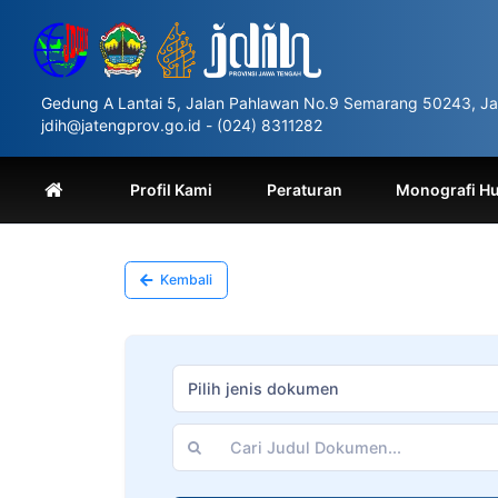
Please
note:
This
website
includes
Gedung A Lantai 5, Jalan Pahlawan No.9 Semarang 50243, Ja
an
jdih@jatengprov.go.id - (024) 8311282
accessibility
system.
Press
Profil Kami
Peraturan
Monografi H
Control-
F11
to
adjust
Kembali
the
website
to
people
with
Pilih jenis dokumen
visual
disabilities
who
are
using
a