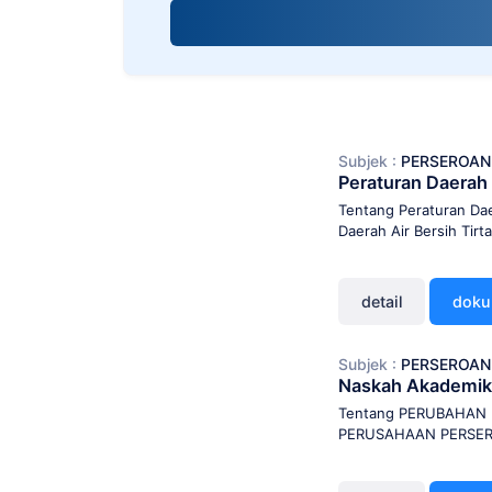
screen
reader;
Press
Control-
F10
to
open
Subjek :
PERSEROAN
an
Peraturan Daerah
accessibility
menu.
Tentang Peraturan Da
Daerah Air Bersih Tir
detail
dok
Subjek :
PERSEROAN
Naskah Akademik
Tentang PERUBAHAN
PERUSAHAAN PERSE