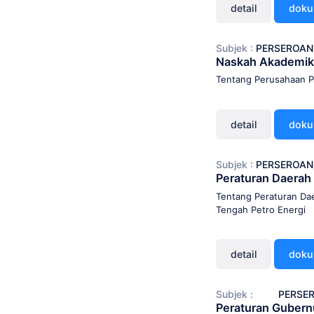
detail
dok
Subjek :
PERSEROAN
Naskah Akademik
Tentang Perusahaan P
detail
dok
Subjek :
PERSEROAN
Peraturan Daera
Tentang Peraturan Da
Tengah Petro Energi
detail
dok
Subjek :
PERSER
Peraturan Guber