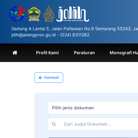
Please
note:
This
website
includes
Gedung A Lantai 5, Jalan Pahlawan No.9 Semarang 50243, Ja
an
jdih@jatengprov.go.id - (024) 8311282
accessibility
system.
Press
Profil Kami
Peraturan
Monografi H
Control-
F11
to
adjust
Kembali
the
website
to
people
with
Pilih jenis dokumen
visual
disabilities
who
are
using
a