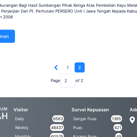
kurangan Bagi Hasil Sumbangan Pihak Ketiga Atas Pembelian Kayu Mela
Perjanjian Dari Pt. Perhutani PERSERO Unit I Jawa Tengah Kepada Kabup
n 2008
umen
1
2
Page
of
2
Visitor
Survei Kepuasan
Ad
Daily
6563
Sangat Puas
1365
Weekly
48437
Puas
421
Monthly
60579
Kurang Puas
49