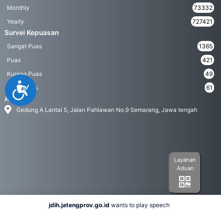
Monthly
73332
Yearly
727421
Survei Kepuasan
Sangat Puas
1365
Puas
421
Kurang Puas
49
Accessibility
Tidak Puas
61
Address
Gedung A Lantai 5, Jalan Pahlawan No.9 Semarang, Jawa tengah
Layanan
Aduan
jdih.jatengprov.go.id
wants to play speech
Social Media