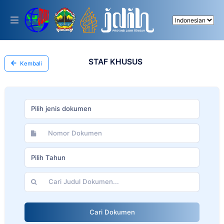
Please
note:
This
website
includes
an
accessibility
STAF KHUSUS
Kembali
system.
Pilih jenis dokumen
Pilih Tahun
Cari Dokumen