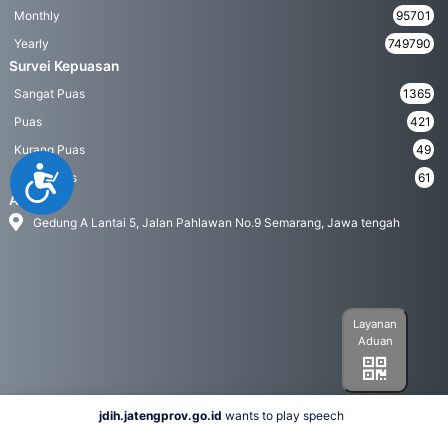
Monthly
95701
Yearly
749790
Survei Kepuasan
Sangat Puas
1365
Puas
421
Kurang Puas
49
Accessibility
Tidak Puas
61
Address
Gedung A Lantai 5, Jalan Pahlawan No.9 Semarang, Jawa tengah
Layanan
Aduan
jdih.jatengprov.go.id
wants to play speech
Social Media