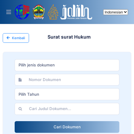
Please
note:
This
website
includes
an
accessibility
Surat surat Hukum
Kembali
system.
Pilih jenis dokumen
Pilih Tahun
Cari Dokumen