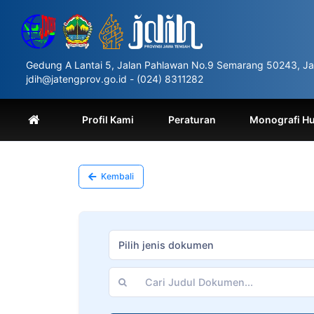
Please
note:
This
website
includes
Gedung A Lantai 5, Jalan Pahlawan No.9 Semarang 50243, Ja
an
jdih@jatengprov.go.id - (024) 8311282
accessibility
system.
Press
Profil Kami
Peraturan
Monografi H
Control-
F11
to
adjust
Kembali
the
website
to
people
with
Pilih jenis dokumen
visual
disabilities
who
are
using
a