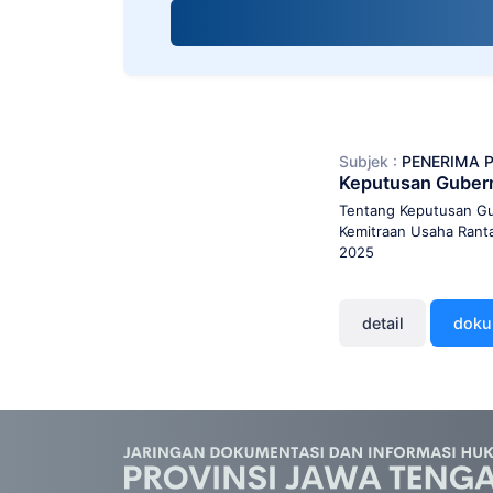
screen
reader;
Press
Control-
F10
to
open
Subjek :
PENERIMA 
an
Keputusan Guber
accessibility
menu.
Tentang Keputusan Gu
Kemitraan Usaha Rant
2025
detail
dok