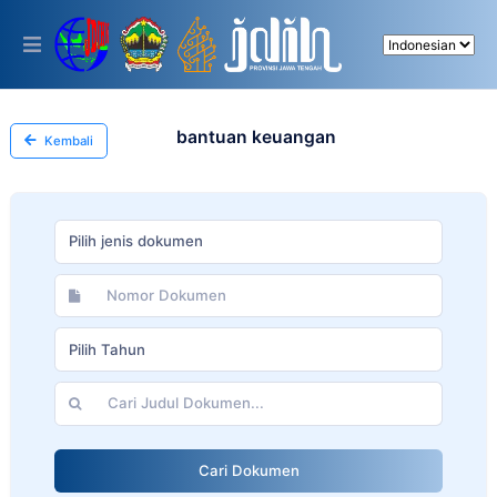
Please
note:
This
website
includes
an
accessibility
bantuan keuangan
Kembali
system.
Pilih jenis dokumen
Pilih Tahun
Cari Dokumen