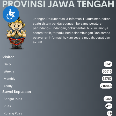
Accessibility
Jaringan Dokumentasi & Informasi Hukum merupakan
suatu sistem pendayagunaan bersama peraturan
perundang - undangan, dokumentasi hukum lainnya
secara tertib, terpadu, berkesinambungan Dan sarana
pelayanan informasi hukum secara mudah, cepat dan
akurat.
Visitor
Daily
8741
Weekly
50615
Monthly
62757
Yearly
716846
Survei Kepuasan
Sangat Puas
1365
Puas
421
Kurang Puas
49