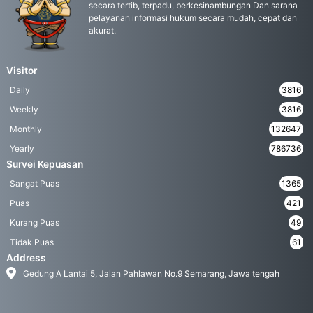
secara tertib, terpadu, berkesinambungan Dan sarana
pelayanan informasi hukum secara mudah, cepat dan
akurat.
Visitor
Daily
3816
Weekly
3816
Monthly
132647
Yearly
786736
Survei Kepuasan
Sangat Puas
1365
Puas
421
Kurang Puas
49
Tidak Puas
61
Address
Gedung A Lantai 5, Jalan Pahlawan No.9 Semarang, Jawa tengah