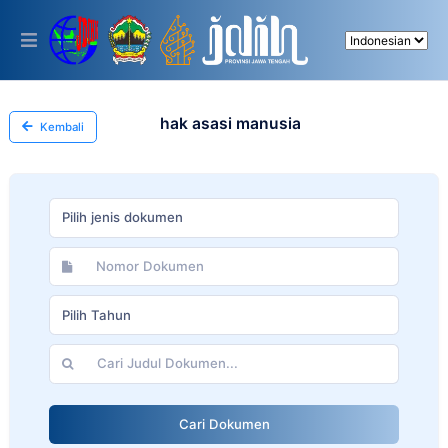
Please
note:
This
website
includes
an
accessibility
hak asasi manusia
Kembali
system.
Pilih jenis dokumen
Pilih Tahun
Cari Dokumen