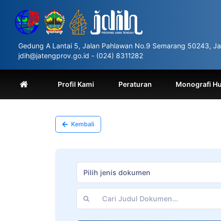
Please
note:
This
website
includes
Gedung A Lantai 5, Jalan Pahlawan No.9 Semarang 50243, Ja
an
jdih@jatengprov.go.id - (024) 8311282
accessibility
system.
Press
Profil Kami
Peraturan
Monografi H
Control-
F11
to
adjust
Kembali
the
website
to
people
with
Pilih jenis dokumen
visual
disabilities
who
are
using
a