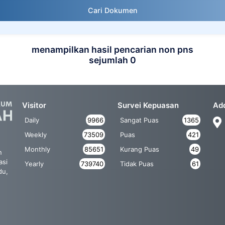
Cari Dokumen
menampilkan hasil pencarian non pns
sejumlah 0
Visitor
Survei Kepuasan
Ad
Daily
9966
Sangat Puas
1365
Weekly
73509
Puas
421
Monthly
85651
Kurang Puas
49
n
asi
Yearly
739740
Tidak Puas
61
du,