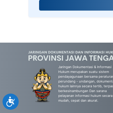
screen
reader;
Press
Control-
F10
to
open
an
accessibility
menu.
Jaringan Dokumentasi & Informasi
Hukum merupakan suatu sistem
pendayagunaan bersama peratura
perundang - undangan, dokument
hukum lainnya secara tertib, terpa
berkesinambungan Dan sarana
pelayanan informasi hukum secara
Accessibility
mudah, cepat dan akurat.