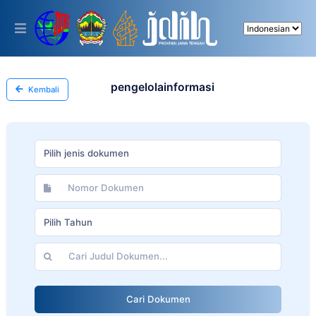
Please
note:
This
website
includes
an
accessibility
pengelolainformasi
Kembali
system.
Pilih jenis dokumen
Pilih Tahun
Cari Dokumen