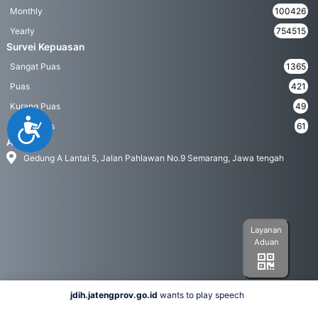
Monthly
100426
Yearly
754515
Survei Kepuasan
Sangat Puas
1365
Puas
421
Kurang Puas
49
Accessibility
Tidak Puas
61
Address
Gedung A Lantai 5, Jalan Pahlawan No.9 Semarang, Jawa tengah
Layanan
Aduan
jdih.jatengprov.go.id
wants to play speech
Social Media