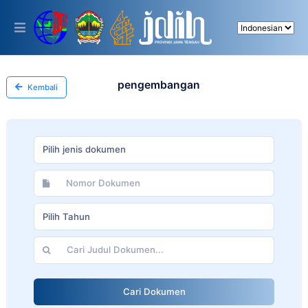
Please
note:
This
website
includes
an
accessibility
pengembangan
Kembali
system.
Pilih jenis dokumen
Pilih Tahun
Cari Dokumen