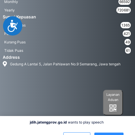
Monthly
66592
Yearly
720681
Survei Kepuasan
Accessibility
Sangat Puas
1365
Puas
421
Kurang Puas
49
Tidak Puas
61
Address
Gedung A Lantai 5, Jalan Pahlawan No.9 Semarang, Jawa tengah
Layanan
Aduan
jdih.jatengprov.go.id
wants to play speech
Social Media