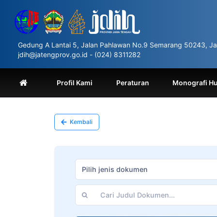
Please
note:
This
website
includes
Gedung A Lantai 5, Jalan Pahlawan No.9 Semarang 50243, Ja
an
jdih@jatengprov.go.id - (024) 8311282
accessibility
system.
Press
Profil Kami
Peraturan
Monografi H
Control-
F11
to
adjust
Kembali
the
website
to
people
with
Pilih jenis dokumen
visual
disabilities
who
are
using
a