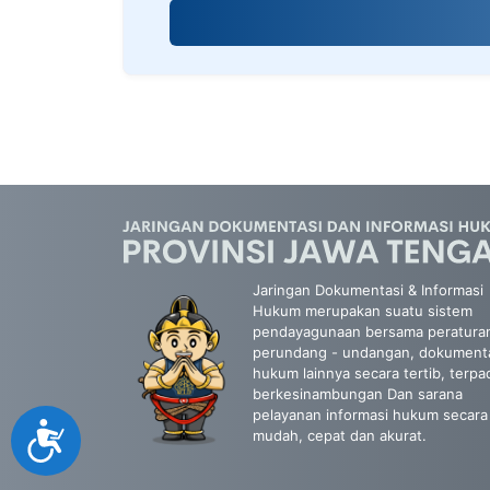
screen
reader;
Press
Control-
F10
to
open
an
accessibility
menu.
Jaringan Dokumentasi & Informasi
Hukum merupakan suatu sistem
pendayagunaan bersama peratura
perundang - undangan, dokument
hukum lainnya secara tertib, terpa
berkesinambungan Dan sarana
pelayanan informasi hukum secara
Accessibility
mudah, cepat dan akurat.