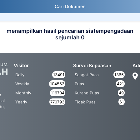
Cari Dokumen
menampilkan hasil pencarian sistempengadaan
sejumlah 0
Visitor
Survei Kepuasan
Ad
Daily
13491
Sangat Puas
1365
Weekly
104562
Puas
421
Monthly
116704
Kurang Puas
49
n
asi
Yearly
770793
Tidak Puas
61
du,