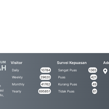
Visitor
Survei Kepuasan
Ad
Daily
10784
Sangat Puas
1365
Weekly
29620
Puas
421
Monthly
41762
Kurang Puas
49
n
asi
Yearly
695851
Tidak Puas
61
du,