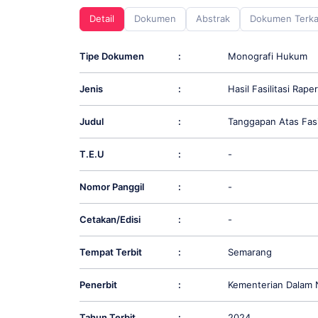
screen
Detail
Dokumen
Abstrak
Dokumen Terka
reader;
Press
Control-
Tipe Dokumen
:
Monografi Hukum
F10
to
Jenis
:
Hasil Fasilitasi Rape
open
an
accessibility
Judul
:
Tanggapan Atas Fas
menu.
T.E.U
:
-
Nomor Panggil
:
-
Cetakan/Edisi
:
-
Tempat Terbit
:
Semarang
Penerbit
:
Kementerian Dalam 
Tahun Terbit
:
2024