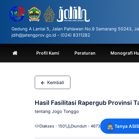
Please
note:
This
website
includes
Gedung A Lantai 5, Jalan Pahlawan No.9 Semarang 50243, Ja
an
jdih@jatengprov.go.id - (024) 8311282
accessibility
system.
Press
Profil Kami
Peraturan
Monografi H
Control-
F11
to
adjust
the
Kembali
website
to
people
Hasil Fasilitasi Rapergub Provinsi 
with
visual
tentang Jogo Tonggo
disabilities
who
Diakses : 1501
Diunduh : 4673
Tanya ASIS
are
using
a