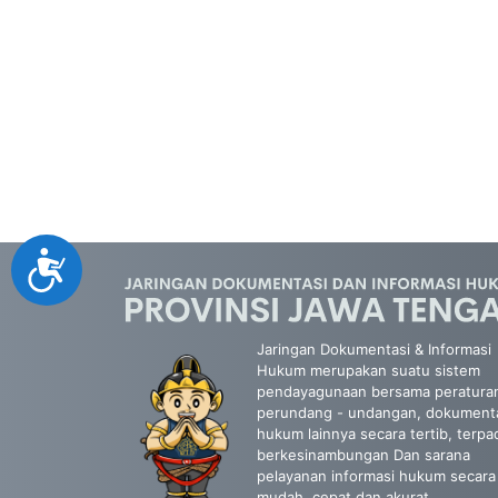
Accessibility
Jaringan Dokumentasi & Informasi
Hukum merupakan suatu sistem
pendayagunaan bersama peratura
perundang - undangan, dokument
hukum lainnya secara tertib, terpa
berkesinambungan Dan sarana
pelayanan informasi hukum secara
mudah, cepat dan akurat.