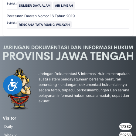
Subjek :
SUMBER DAYA ALAM
AIR LIMBAH
Peraturan Daerah Nomor 16 Tahun 2019
Subjek :
RENCANA TATA RUANG WILAYAH
Jaringan Dokumentasi & Informasi Hukum merupakan
suatu sistem pendayagunaan bersama peraturan
Accessibility
perundang - undangan, dokumentasi hukum lainnya
secara tertib, terpadu, berkesinambungan Dan sarana
pelayanan informasi hukum secara mudah, cepat dan
akurat.
Visitor
Daily
17382
Weekly
59256