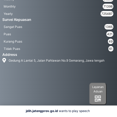
Monthly
71398
Yearly
725487
Survei Kepuasan
Sangat Puas
1365
Puas
421
Kurang Puas
49
Tidak Puas
61
Address
Gedung A Lantai 5, Jalan Pahlawan No.9 Semarang, Jawa tengah
Layanan
Aduan
jdih.jatengprov.go.id
wants to play speech
Social Media