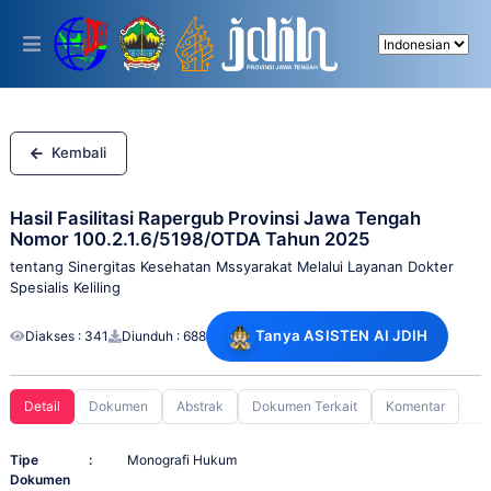
Please
note:
This
website
includes
an
accessibility
system.
Kembali
Hasil Fasilitasi Rapergub Provinsi Jawa Tengah
Nomor 100.2.1.6/5198/OTDA Tahun 2025
tentang Sinergitas Kesehatan Mssyarakat Melalui Layanan Dokter
Spesialis Keliling
Tanya ASISTEN AI JDIH
Diakses : 341
Diunduh : 688
Detail
Dokumen
Abstrak
Dokumen Terkait
Komentar
Tipe
:
Monografi Hukum
Dokumen