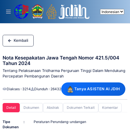
Please
note:
This
website
includes
an
accessibility
system.
Kembali
Nota Kesepakatan Jawa Tengah Nomor 421.5/004
Tahun 2024
Tentang Pelaksanaan Tridharma Perguruan Tinggi Dalam Mendukung
Percepatan Pembangunan Daerah
Tanya ASISTEN AI JDIH
Diakses : 3214
Diunduh : 26432
Detail
Dokumen
Abstrak
Dokumen Terkait
Komentar
Tipe
:
Peraturan Perundang-undangan
Dokumen