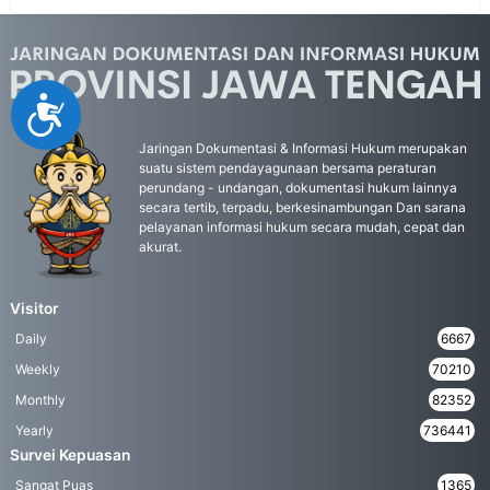
Accessibility
Jaringan Dokumentasi & Informasi Hukum merupakan
suatu sistem pendayagunaan bersama peraturan
perundang - undangan, dokumentasi hukum lainnya
secara tertib, terpadu, berkesinambungan Dan sarana
pelayanan informasi hukum secara mudah, cepat dan
akurat.
Visitor
Daily
6667
Weekly
70210
Monthly
82352
Yearly
736441
Survei Kepuasan
Sangat Puas
1365