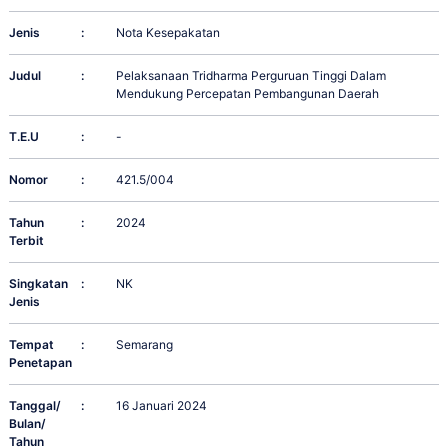
Jenis
:
Nota Kesepakatan
Judul
:
Pelaksanaan Tridharma Perguruan Tinggi Dalam
Mendukung Percepatan Pembangunan Daerah
T.E.U
:
-
Nomor
:
421.5/004
Tahun
:
2024
Terbit
Singkatan
:
NK
Jenis
Tempat
:
Semarang
Penetapan
Tanggal/
:
16 Januari 2024
Bulan/
Tahun