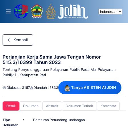
Please
note:
This
website
includes
an
accessibility
system.
Kembali
Perjanjian Kerja Sama Jawa Tengah Nomor
515.3/16399 Tahun 2023
Tentang Penyelenggaraan Pelayanan Publik Pada Mal Pelayanan
Publijk Di Kabupaten Pati
Tanya ASISTEN AI JDIH
Diakses : 3157
Diunduh : 5333
Detail
Dokumen
Abstrak
Dokumen Terkait
Komentar
Tipe
:
Peraturan Perundang-undangan
Dokumen