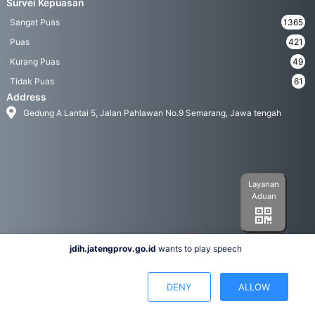
Survei Kepuasan
Sangat Puas
1365
Puas
421
Kurang Puas
49
Tidak Puas
61
Address
Gedung A Lantai 5, Jalan Pahlawan No.9 Semarang, Jawa tengah
Layanan
Aduan
jdih.jatengprov.go.id
wants to play speech
Social Media
DENY
ALLOW
Hak Cipta 2022© Biro Hukum Pemerintah Provinsi Jawa Tengah