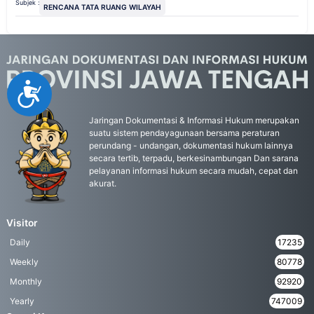
Subjek :
RENCANA TATA RUANG WILAYAH
Accessibility
Jaringan Dokumentasi & Informasi Hukum merupakan
suatu sistem pendayagunaan bersama peraturan
perundang - undangan, dokumentasi hukum lainnya
secara tertib, terpadu, berkesinambungan Dan sarana
pelayanan informasi hukum secara mudah, cepat dan
akurat.
Visitor
Daily
17235
Weekly
80778
Monthly
92920
Yearly
747009