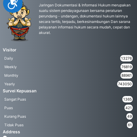
Accessibility
Jaringan Dokumentasi & Informasi Hukum merupakan
suatu sistem pendayagunaan bersama peraturan
perundang - undangan, dokumentasi hukum lainnya
secara tertib, terpadu, berkesinambungan Dan sarana
pelayanan informasi hukum secara mudah, cepat dan
akurat.
Visitor
Daily
13276
Weekly
76819
Monthly
88961
Yearly
743050
Survei Kepuasan
Sangat Puas
1365
Puas
421
Kurang Puas
49
Tidak Puas
61
Address