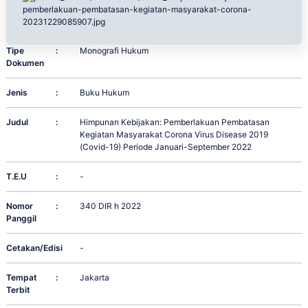
Tipe
:
Monografi Hukum
Dokumen
Jenis
:
Buku Hukum
Judul
:
Himpunan Kebijakan: Pemberlakuan Pembatasan
Kegiatan Masyarakat Corona Virus Disease 2019
(Covid-19) Periode Januari-September 2022
T.E.U
:
-
Nomor
:
340 DIR h 2022
Panggil
Cetakan/Edisi
:
-
Tempat
:
Jakarta
Terbit