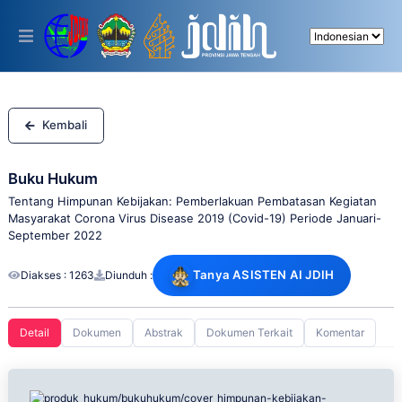
Please
note:
This
website
includes
an
accessibility
system.
Kembali
Buku Hukum
Tentang Himpunan Kebijakan: Pemberlakuan Pembatasan Kegiatan
Masyarakat Corona Virus Disease 2019 (Covid-19) Periode Januari-
September 2022
Tanya ASISTEN AI JDIH
Diakses : 1263
Diunduh :
Detail
Dokumen
Abstrak
Dokumen Terkait
Komentar