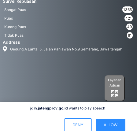
Survei Kepuasan
Sangat Puas
1365
Puas
421
Kurang Puas
49
Tidak Puas
61
Address
Gedung A Lantai 5, Jalan Pahlawan No.9 Semarang, Jawa tengah
Layanan
Aduan
jdih.jatengprov.go.id
wants to play speech
Social Media
DENY
ALLOW
Hak Cipta 2022© Biro Hukum Pemerintah Provinsi Jawa Tengah