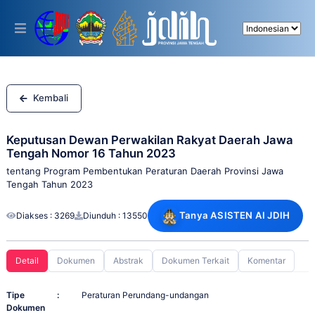
Please
note:
This
website
includes
an
accessibility
system.
Kembali
Keputusan Dewan Perwakilan Rakyat Daerah Jawa
Tengah Nomor 16 Tahun 2023
tentang Program Pembentukan Peraturan Daerah Provinsi Jawa
Tengah Tahun 2023
Tanya ASISTEN AI JDIH
Diakses : 3269
Diunduh : 13550
Detail
Dokumen
Abstrak
Dokumen Terkait
Komentar
Tipe
:
Peraturan Perundang-undangan
Dokumen