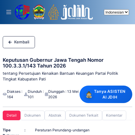
Please
note:
This
website
includes
an
accessibility
system.
Kembali
Keputusan Gubernur Jawa Tengah Nomor
100.3.3.1/143 Tahun 2026
tentang Persetujuan Kenaikan Bantuan Keuangan Partai Politik
Tingkat Kabupaten Pati
Tanya ASISTEN
Diakses :
Diunduh :
Diunggah : 13 Mei
164
101
2026
AI JDIH
Detail
Dokumen
Abstrak
Dokumen Terkait
Komentar
Tipe
:
Peraturan Perundang-undangan