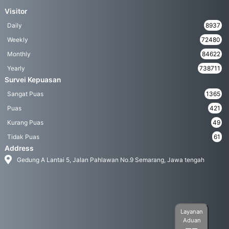
Visitor
Daily
8937
Weekly
72480
Monthly
84622
Yearly
738711
Survei Kepuasan
Sangat Puas
1365
Puas
421
Kurang Puas
49
Tidak Puas
61
Address
Gedung A Lantai 5, Jalan Pahlawan No.9 Semarang, Jawa tengah
Layanan
Aduan