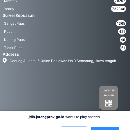
Monthly
78257
Yearly
732346
Survei Kepuasan
Sangat Puas
1365
Puas
421
Kurang Puas
49
Tidak Puas
61
Address
Gedung A Lantai 5, Jalan Pahlawan No.9 Semarang, Jawa tengah
Layanan
Aduan
jdih.jatengprov.go.id
wants to play speech
Social Media