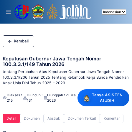
Please
note:
This
website
includes
an
accessibility
system.
Kembali
Keputusan Gubernur Jawa Tengah Nomor
100.3.3.1/149 Tahun 2026
tentang Perubahan Atas Keputusan Gubernur Jawa Tengah Nomor
100.3.3.1/206 Tahun 2025 Tentang Kelompok Kerja Bunda Pendidikan
Anak Usia Dini Tahun 2025 – 2029
Tanya ASISTEN
Diakses :
Diunduh :
Diunggah : 21 Mei
215
131
2026
AI JDIH
Detail
Dokumen
Abstrak
Dokumen Terkait
Komentar