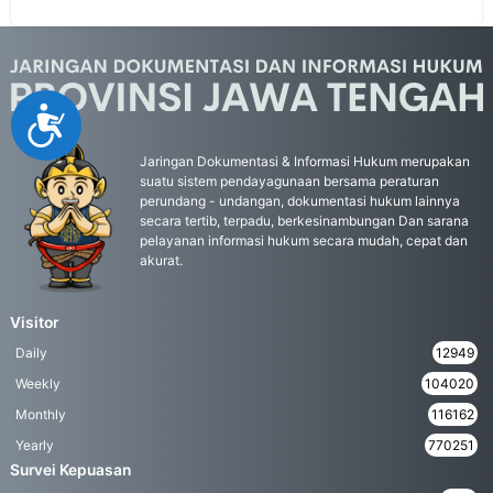
Accessibility
Jaringan Dokumentasi & Informasi Hukum merupakan
suatu sistem pendayagunaan bersama peraturan
perundang - undangan, dokumentasi hukum lainnya
secara tertib, terpadu, berkesinambungan Dan sarana
pelayanan informasi hukum secara mudah, cepat dan
akurat.
Visitor
Daily
12949
Weekly
104020
Monthly
116162
Yearly
770251
Survei Kepuasan