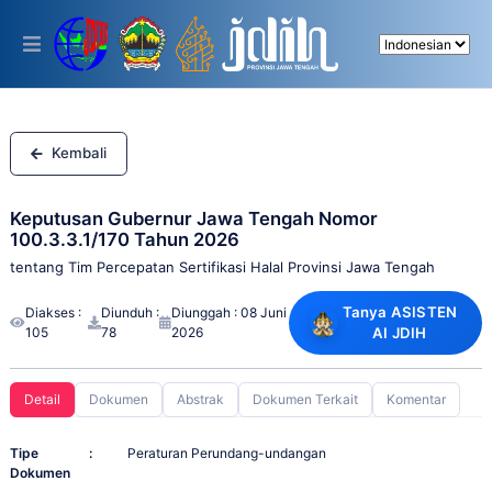
Please
note:
This
website
includes
an
accessibility
system.
Kembali
Keputusan Gubernur Jawa Tengah Nomor
100.3.3.1/170 Tahun 2026
tentang Tim Percepatan Sertifikasi Halal Provinsi Jawa Tengah
Tanya ASISTEN
Diakses :
Diunduh :
Diunggah : 08 Juni
105
78
2026
AI JDIH
Detail
Dokumen
Abstrak
Dokumen Terkait
Komentar
Tipe
:
Peraturan Perundang-undangan
Dokumen