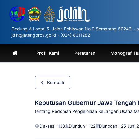
Please
note:
This
website
includes
Gedung A Lantai 5, Jalan Pahlawan No.9 Semarang 50243, Ja
an
jdih@jatengprov.go.id - (024) 8311282
accessibility
system.
Press
Profil Kami
Peraturan
Monografi H
Control-
F11
to
adjust
the
Kembali
website
to
people
Keputusan Gubernur Jawa Tengah 
with
visual
tentang Pedoman Pengelolaan Keuangan Usaha Man
disabilities
who
Diakses : 138
Diunduh : 122
Diunggah : 25 Juni 
are
using
a