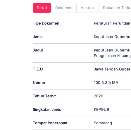
screen
Detail
Dokumen
Abstrak
Dokumen Terka
reader;
Press
Control-
Tipe Dokumen
:
Peraturan Perunda
F10
to
Jenis
:
Keputusan Gubernu
open
an
accessibility
Judul
:
Keputusan Gubernur
menu.
Pengelolaan Keuang
T.E.U
:
Jawa Tengah.Guber
Nomor
:
100.3.3.1/189
Tahun Terbit
:
2026
Singkatan Jenis
:
KEPGUB
Tempat Penetapan
:
Semarang