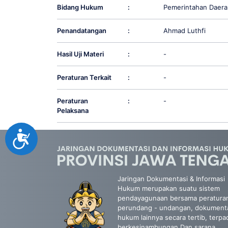
Bidang Hukum
:
Pemerintahan Daera
Penandatangan
:
Ahmad Luthfi
Hasil Uji Materi
:
-
Peraturan Terkait
:
-
Peraturan
:
-
Pelaksana
Accessibility
Jaringan Dokumentasi & Informasi
Hukum merupakan suatu sistem
pendayagunaan bersama peratura
perundang - undangan, dokument
hukum lainnya secara tertib, terpa
berkesinambungan Dan sarana