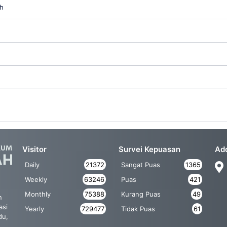
h
Visitor
Survei Kepuasan
Ad
Daily
21372
Sangat Puas
1365
Weekly
63246
Puas
421
Monthly
75388
Kurang Puas
49
n
asi
Yearly
729477
Tidak Puas
61
du,