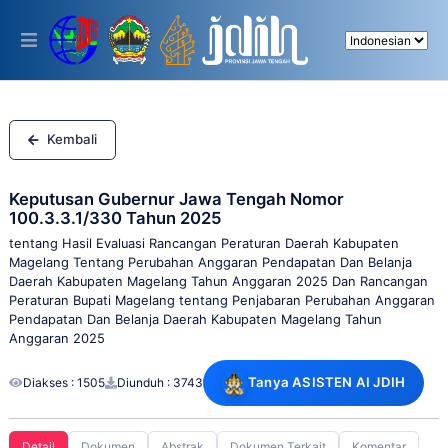
Please
note:
This
website
includes
an
accessibility
system.
Kembali
Keputusan Gubernur Jawa Tengah Nomor
100.3.3.1/330 Tahun 2025
tentang Hasil Evaluasi Rancangan Peraturan Daerah Kabupaten
Magelang Tentang Perubahan Anggaran Pendapatan Dan Belanja
Daerah Kabupaten Magelang Tahun Anggaran 2025 Dan Rancangan
Peraturan Bupati Magelang tentang Penjabaran Perubahan Anggaran
Pendapatan Dan Belanja Daerah Kabupaten Magelang Tahun
Anggaran 2025
Tanya ASISTEN AI JDIH
Diakses : 1505
Diunduh : 3743
Detail
Dokumen
Abstrak
Dokumen Terkait
Komentar