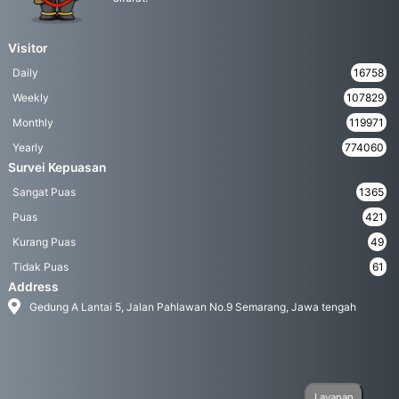
Visitor
Daily
16758
Weekly
107829
Monthly
119971
Yearly
774060
Survei Kepuasan
Sangat Puas
1365
Puas
421
Kurang Puas
49
Tidak Puas
61
Address
Gedung A Lantai 5, Jalan Pahlawan No.9 Semarang, Jawa tengah
Layanan