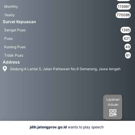
Monthly
115997
Yearly
770086
Survei Kepuasan
Sangat Puas
1365
Puas
421
Kurang Puas
49
Tidak Puas
61
Address
Gedung A Lantai 5, Jalan Pahlawan No.9 Semarang, Jawa tengah
Layanan
Aduan
jdih.jatengprov.go.id
wants to play speech
Social Media