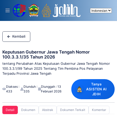
Please
note:
This
website
includes
an
accessibility
system.
Kembali
Keputusan Gubernur Jawa Tengah Nomor
100.3.3.1/35 Tahun 2026
tentang Perubahan Atas Keputusan Gubernur Jawa Tengah Nomor
100.3.3.1/99 Tahun 2025 Tentang Tim Pembina Pos Pelayanan
Terpadu Provinsi Jawa Tengah
Tanya
Diakses :
Diunduh :
Diunggah : 13
ASISTEN AI
433
335
Februari 2026
JDIH
Detail
Dokumen
Abstrak
Dokumen Terkait
Komentar