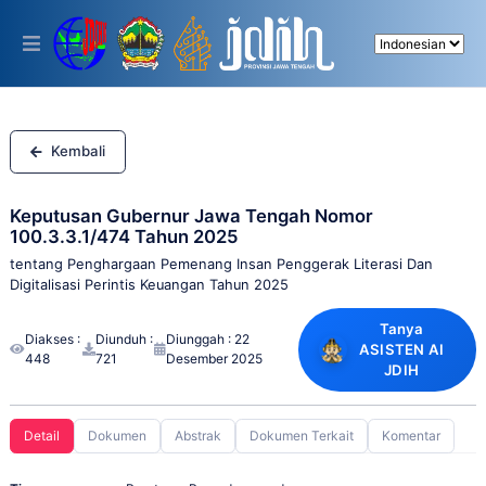
Please
note:
This
website
includes
an
accessibility
system.
Kembali
Keputusan Gubernur Jawa Tengah Nomor
100.3.3.1/474 Tahun 2025
tentang Penghargaan Pemenang Insan Penggerak Literasi Dan
Digitalisasi Perintis Keuangan Tahun 2025
Tanya
Diakses :
Diunduh :
Diunggah : 22
ASISTEN AI
448
721
Desember 2025
JDIH
Detail
Dokumen
Abstrak
Dokumen Terkait
Komentar