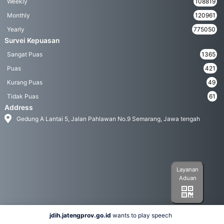
Weekly
108819
Monthly
120961
Yearly
775050
Survei Kepuasan
Sangat Puas
1365
Puas
421
Kurang Puas
49
Tidak Puas
61
Address
Gedung A Lantai 5, Jalan Pahlawan No.9 Semarang, Jawa tengah
Layanan
Aduan
jdih.jatengprov.go.id
wants to play speech
Social Media