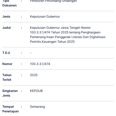
Tipe
:
Peraturan Perundang-undangan
Dokumen
Jenis
:
Keputusan Gubernur
Judul
:
Keputusan Gubernur Jawa Tengah Nomor
100.3.3.1/474 Tahun 2025 tentang Penghargaan
Pemenang Insan Penggerak Literasi Dan Digitalisasi
Perintis Keuangan Tahun 2025
T.E.U
:
-
Nomor
:
100.3.3.1/474
Tahun
:
2025
Terbit
Singkatan
:
KEPGUB
Jenis
Tempat
:
Semarang
Penetapan