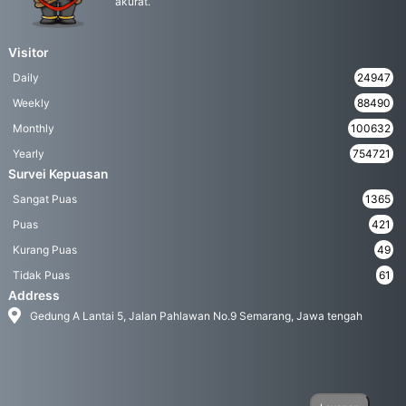
akurat.
Visitor
Daily
24947
Weekly
88490
Monthly
100632
Yearly
754721
Survei Kepuasan
Sangat Puas
1365
Puas
421
Kurang Puas
49
Tidak Puas
61
Address
Gedung A Lantai 5, Jalan Pahlawan No.9 Semarang, Jawa tengah