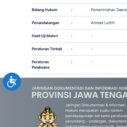
Bidang Hukum
:
Pemerintahan Daera
Penandatangan
:
Ahmad Luthfi
Hasil Uji Materi
:
-
Peraturan Terkait
:
-
Peraturan
:
-
Pelaksana
Accessibility
Jaringan Dokumentasi & Informasi
Hukum merupakan suatu sistem
pendayagunaan bersama peratura
perundang - undangan, dokument
hukum lainnya secara tertib, terpa