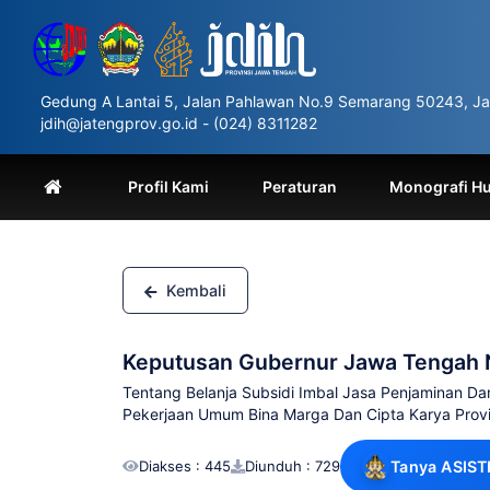
Please
note:
This
website
includes
Gedung A Lantai 5, Jalan Pahlawan No.9 Semarang 50243, Ja
an
jdih@jatengprov.go.id - (024) 8311282
accessibility
system.
Press
Profil Kami
Peraturan
Monografi H
Control-
F11
to
adjust
the
Kembali
website
to
people
Keputusan Gubernur Jawa Tengah 
with
visual
Tentang Belanja Subsidi Imbal Jasa Penjaminan Da
disabilities
Pekerjaan Umum Bina Marga Dan Cipta Karya Prov
who
are
Diakses : 445
Diunduh : 729
Tanya ASIST
using
a