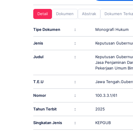
screen
reader;
Detail
Dokumen
Abstrak
Dokumen Terka
Press
Control-
F10
Tipe Dokumen
:
Monografi Hukum
to
open
Jenis
:
Keputusan Gubernu
an
accessibility
menu.
Judul
:
Keputusan Gubernur
Jasa Penjaminan Dan
Pekerjaan Umum Bin
T.E.U
:
Jawa Tengah.Guber
Nomor
:
100.3.3.1/61
Tahun Terbit
:
2025
Singkatan Jenis
:
KEPGUB