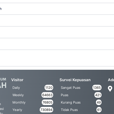
h
Visitor
Survei Kepuasan
Ad
Daily
1120
Sangat Puas
1365
Weekly
64663
Puas
421
Monthly
76805
Kurang Puas
49
n
asi
Yearly
730894
Tidak Puas
61
du,