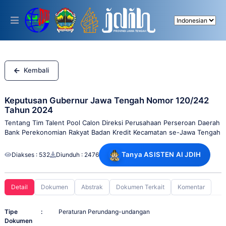
Please
note:
This
website
includes
an
accessibility
system.
Kembali
Keputusan Gubernur Jawa Tengah Nomor 120/242
Tahun 2024
Tentang Tim Talent Pool Calon Direksi Perusahaan Perseroan Daerah
Bank Perekonomian Rakyat Badan Kredit Kecamatan se-Jawa Tengah
Tanya ASISTEN AI JDIH
Diakses : 532
Diunduh : 2476
Detail
Dokumen
Abstrak
Dokumen Terkait
Komentar
Tipe
:
Peraturan Perundang-undangan
Dokumen