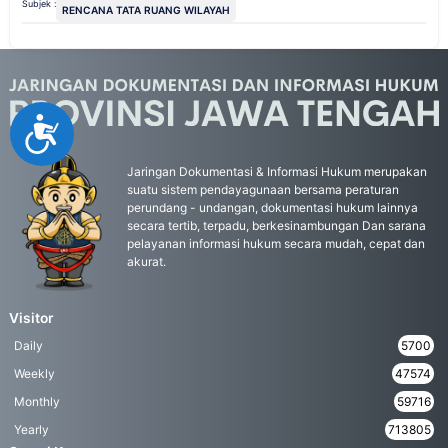
Subjek :
RENCANA TATA RUANG WILAYAH
Accessibility
Jaringan Dokumentasi & Informasi Hukum merupakan
suatu sistem pendayagunaan bersama peraturan
perundang - undangan, dokumentasi hukum lainnya
secara tertib, terpadu, berkesinambungan Dan sarana
pelayanan informasi hukum secara mudah, cepat dan
akurat.
Visitor
Daily
5700
Weekly
47574
Monthly
59716
Yearly
713805