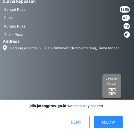
Survei Kepuasan
Sangat Puas
1365
Puas
421
Kurang Puas
49
Tidak Puas
61
Address
Gedung A Lantai 5, Jalan Pahlawan No.9 Semarang, Jawa tengah
Layanan
Aduan
jdih.jatengprov.go.id
wants to play speech
Social Media
DENY
ALLOW
Hak Cipta 2022© Biro Hukum Pemerintah Provinsi Jawa Tengah