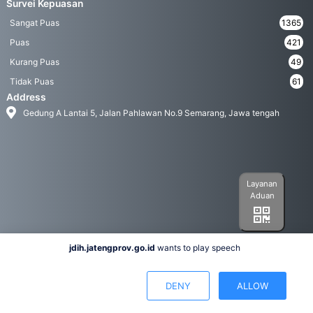
Survei Kepuasan
Sangat Puas
1365
Puas
421
Kurang Puas
49
Tidak Puas
61
Address
Gedung A Lantai 5, Jalan Pahlawan No.9 Semarang, Jawa tengah
Layanan
Aduan
jdih.jatengprov.go.id
wants to play speech
Social Media
DENY
ALLOW
Hak Cipta 2022© Biro Hukum Pemerintah Provinsi Jawa Tengah