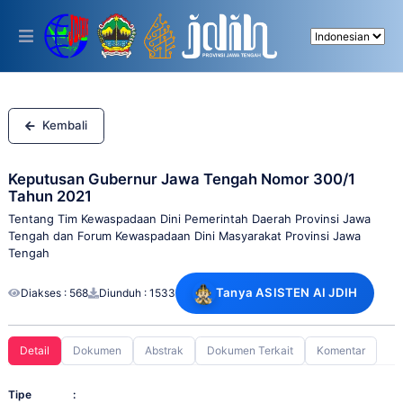
Please
note:
This
website
includes
an
accessibility
system.
Kembali
Keputusan Gubernur Jawa Tengah Nomor 300/1
Tahun 2021
Tentang Tim Kewaspadaan Dini Pemerintah Daerah Provinsi Jawa
Tengah dan Forum Kewaspadaan Dini Masyarakat Provinsi Jawa
Tengah
Tanya ASISTEN AI JDIH
Diakses : 568
Diunduh : 1533
Detail
Dokumen
Abstrak
Dokumen Terkait
Komentar
Tipe
: