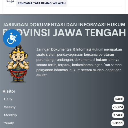
Subjek :
RENCANA TATA RUANG WILAYAH
Accessibility
Jaringan Dokumentasi & Informasi Hukum merupakan
suatu sistem pendayagunaan bersama peraturan
perundang - undangan, dokumentasi hukum lainnya
secara tertib, terpadu, berkesinambungan Dan sarana
pelayanan informasi hukum secara mudah, cepat dan
akurat.
Visitor
Daily
6488
Weekly
25324
Monthly
37466
Yearly
691555