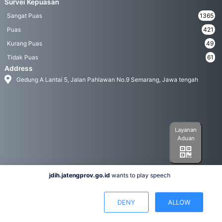
Survei Kepuasan
Sangat Puas
1365
Puas
421
Kurang Puas
49
Tidak Puas
61
Address
Gedung A Lantai 5, Jalan Pahlawan No.9 Semarang, Jawa tengah
Layanan
Aduan
jdih.jatengprov.go.id
wants to play speech
Social Media
DENY
ALLOW
Hak Cipta 2022© Biro Hukum Pemerintah Provinsi Jawa Tengah