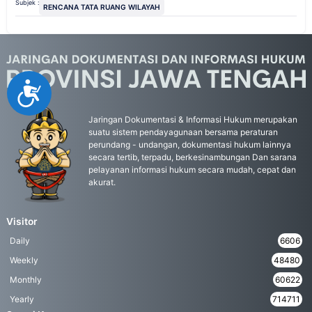
Subjek :
RENCANA TATA RUANG WILAYAH
Accessibility
Jaringan Dokumentasi & Informasi Hukum merupakan
suatu sistem pendayagunaan bersama peraturan
perundang - undangan, dokumentasi hukum lainnya
secara tertib, terpadu, berkesinambungan Dan sarana
pelayanan informasi hukum secara mudah, cepat dan
akurat.
Visitor
Daily
6606
Weekly
48480
Monthly
60622
Yearly
714711