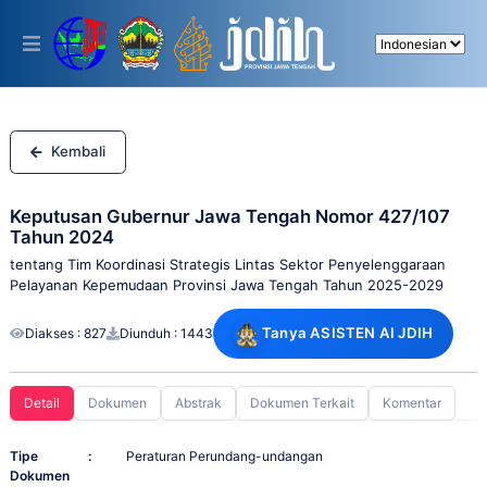
Please
note:
This
website
includes
an
accessibility
system.
Kembali
Keputusan Gubernur Jawa Tengah Nomor 427/107
Tahun 2024
tentang Tim Koordinasi Strategis Lintas Sektor Penyelenggaraan
Pelayanan Kepemudaan Provinsi Jawa Tengah Tahun 2025-2029
Tanya ASISTEN AI JDIH
Diakses : 827
Diunduh : 1443
Detail
Dokumen
Abstrak
Dokumen Terkait
Komentar
Tipe
:
Peraturan Perundang-undangan
Dokumen