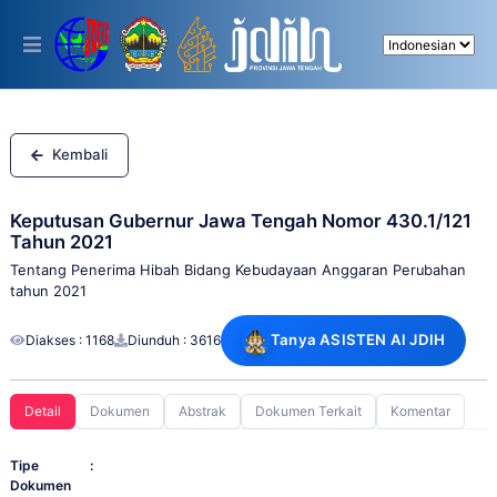
Please
note:
This
website
includes
an
accessibility
system.
Kembali
Keputusan Gubernur Jawa Tengah Nomor 430.1/121
Tahun 2021
Tentang Penerima Hibah Bidang Kebudayaan Anggaran Perubahan
tahun 2021
Tanya ASISTEN AI JDIH
Diakses : 1168
Diunduh : 3616
Detail
Dokumen
Abstrak
Dokumen Terkait
Komentar
Tipe
:
Dokumen