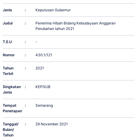
Jenis
:
Keputusan Gubernur
Judul
:
Penerima Hibah Bidang Kebudayaan Anggaran
Perubahan tahun 2021
T.E.U
:
-
Nomor
:
430.1/121
Tahun
:
2021
Terbit
Singkatan
:
KEPGUB
Jenis
Tempat
:
Semarang
Penetapan
Tanggal/
:
29 November 2021
Bulan/
Tahun