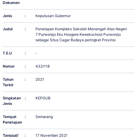
Dokumen
Jenis
:
Keputusan Gubernur
Judul
:
Penetapan Kompleks Sekolah Menengah Atas Negeri
7 Purworejo Eks Hoogere Kweekschool Purworejo
sebagai Situs Cagar Budaya peringkat Provinsi
T.E.U
:
-
Nomor
:
432/118
Tahun
:
2021
Terbit
Singkatan
:
KEPGUB
Jenis
Tempat
:
Semarang
Penetapan
Tanggal/
:
17 November 2021