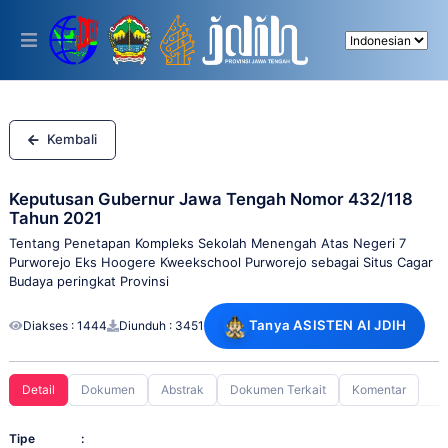
Please
note:
This
website
includes
an
accessibility
system.
Kembali
Keputusan Gubernur Jawa Tengah Nomor 432/118
Tahun 2021
Tentang Penetapan Kompleks Sekolah Menengah Atas Negeri 7
Purworejo Eks Hoogere Kweekschool Purworejo sebagai Situs Cagar
Budaya peringkat Provinsi
Tanya ASISTEN AI JDIH
Diakses : 1444
Diunduh : 3451
Detail
Dokumen
Abstrak
Dokumen Terkait
Komentar
Tipe
: