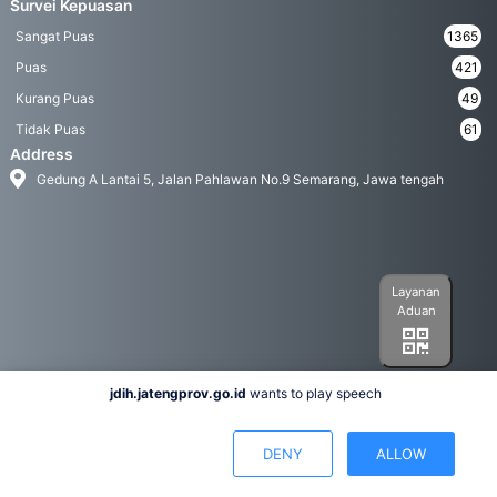
Survei Kepuasan
Sangat Puas
1365
Puas
421
Kurang Puas
49
Tidak Puas
61
Address
Gedung A Lantai 5, Jalan Pahlawan No.9 Semarang, Jawa tengah
Layanan
Aduan
jdih.jatengprov.go.id
wants to play speech
Social Media
DENY
ALLOW
Hak Cipta 2022© Biro Hukum Pemerintah Provinsi Jawa Tengah