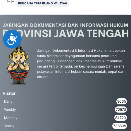
Subjek :
RENCANA TATA RUANG WILAYAH
Accessibility
Jaringan Dokumentasi & Informasi Hukum merupakan
suatu sistem pendayagunaan bersama peraturan
perundang - undangan, dokumentasi hukum lainnya
secara tertib, terpadu, berkesinambungan Dan sarana
pelayanan informasi hukum secara mudah, cepat dan
akurat.
Visitor
Daily
9035
Weekly
72578
Monthly
84720
Yearly
738809