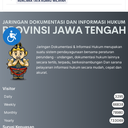
RENCANA TATA RUANG WILAYAH
Accessibility
Jaringan Dokumentasi & Informasi Hukum merupakan
suatu sistem pendayagunaan bersama peraturan
perundang - undangan, dokumentasi hukum lainnya
secara tertib, terpadu, berkesinambungan Dan sarana
pelayanan informasi hukum secara mudah, cepat dan
akurat.
Visitor
Daily
3295
Weekly
66838
Monthly
78980
Yearly
733069
Survei Kepuasan