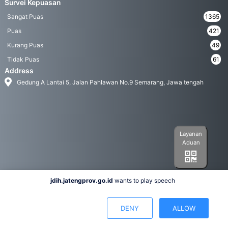
Survei Kepuasan
Sangat Puas
1365
Puas
421
Kurang Puas
49
Tidak Puas
61
Address
Gedung A Lantai 5, Jalan Pahlawan No.9 Semarang, Jawa tengah
Layanan
Aduan
jdih.jatengprov.go.id
wants to play speech
Social Media
DENY
ALLOW
Hak Cipta 2022© Biro Hukum Pemerintah Provinsi Jawa Tengah