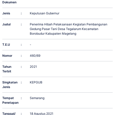
Dokumen
Jenis
:
Keputusan Gubernur
Judul
:
Penerima Hibah Pelaksanaan Kegiatan Pembangunan
Gedung Pasar Tani Desa Tegalarum Kecamatan
Borobudur Kabupaten Magelang
T.E.U
:
-
Nomor
:
460/69
Tahun
:
2021
Terbit
Singkatan
:
KEPGUB
Jenis
Tempat
:
Semarang
Penetapan
Tanggal/
:
18 Agustus 2021