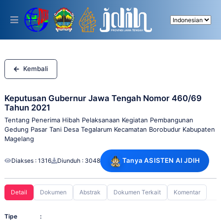
Please
note:
This
website
includes
an
accessibility
system.
Kembali
Keputusan Gubernur Jawa Tengah Nomor 460/69
Tahun 2021
Tentang Penerima Hibah Pelaksanaan Kegiatan Pembangunan
Gedung Pasar Tani Desa Tegalarum Kecamatan Borobudur Kabupaten
Magelang
Tanya ASISTEN AI JDIH
Diakses : 1316
Diunduh : 3048
Detail
Dokumen
Abstrak
Dokumen Terkait
Komentar
Tipe
: