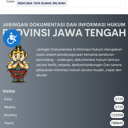
Subjek :
RENCANA TATA RUANG WILAYAH
Accessibility
Jaringan Dokumentasi & Informasi Hukum merupakan
suatu sistem pendayagunaan bersama peraturan
perundang - undangan, dokumentasi hukum lainnya
secara tertib, terpadu, berkesinambungan Dan sarana
pelayanan informasi hukum secara mudah, cepat dan
akurat.
Visitor
Daily
3725
Weekly
3725
Monthly
132556
Yearly
786645