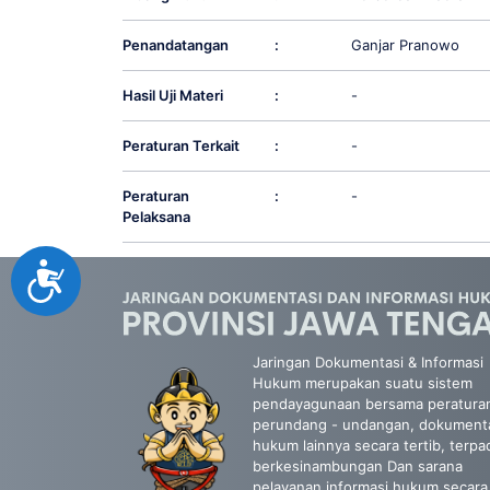
Penandatangan
:
Ganjar Pranowo
Hasil Uji Materi
:
-
Peraturan Terkait
:
-
Peraturan
:
-
Pelaksana
Accessibility
Jaringan Dokumentasi & Informasi
Hukum merupakan suatu sistem
pendayagunaan bersama peratura
perundang - undangan, dokument
hukum lainnya secara tertib, terpa
berkesinambungan Dan sarana
pelayanan informasi hukum secara