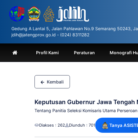
Please
note:
This
website
includes
Gedung A Lantai 5, Jalan Pahlawan No.9 Semarang 50243, Ja
an
jdih@jatengprov.go.id - (024) 8311282
accessibility
system.
Press
Profil Kami
Peraturan
Monografi H
Control-
F11
to
adjust
the
Kembali
website
to
people
Keputusan Gubernur Jawa Tengah
with
visual
Tentang Panitia Seleksi Komisaris Utama Perseroa
disabilities
who
Diakses : 262
Diunduh : 701
Tanya ASIST
are
using
a