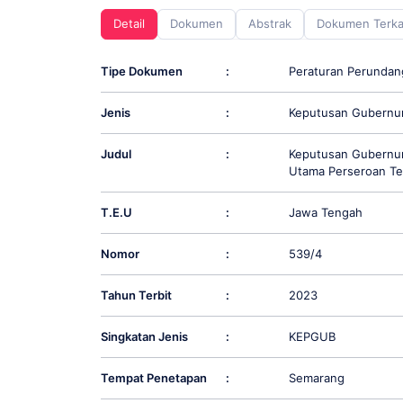
screen
Detail
Dokumen
Abstrak
Dokumen Terka
reader;
Press
Control-
Tipe Dokumen
:
Peraturan Perunda
F10
to
Jenis
:
Keputusan Gubernu
open
an
accessibility
Judul
:
Keputusan Gubernur
menu.
Utama Perseroan Ter
T.E.U
:
Jawa Tengah
Nomor
:
539/4
Tahun Terbit
:
2023
Singkatan Jenis
:
KEPGUB
Tempat Penetapan
:
Semarang