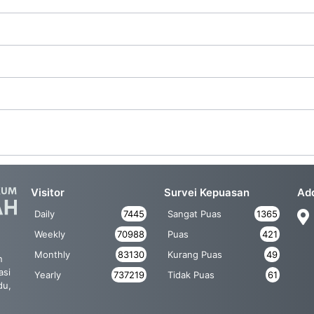
Visitor
Survei Kepuasan
Ad
Daily
7445
Sangat Puas
1365
Weekly
70988
Puas
421
Monthly
83130
Kurang Puas
49
n
asi
Yearly
737219
Tidak Puas
61
du,