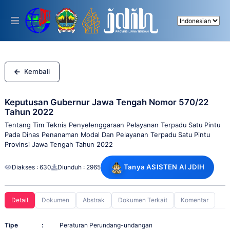
Please
note:
This
website
includes
an
accessibility
system.
Kembali
Keputusan Gubernur Jawa Tengah Nomor 570/22
Tahun 2022
Tentang Tim Teknis Penyelenggaraan Pelayanan Terpadu Satu Pintu
Pada Dinas Penanaman Modal Dan Pelayanan Terpadu Satu Pintu
Provinsi Jawa Tengah Tahun 2022
Tanya ASISTEN AI JDIH
Diakses : 630
Diunduh : 2965
Detail
Dokumen
Abstrak
Dokumen Terkait
Komentar
Tipe
:
Peraturan Perundang-undangan