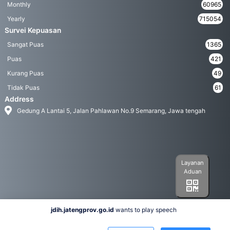
Monthly
60965
Yearly
715054
Survei Kepuasan
Sangat Puas
1365
Puas
421
Kurang Puas
49
Tidak Puas
61
Address
Gedung A Lantai 5, Jalan Pahlawan No.9 Semarang, Jawa tengah
Layanan
Aduan
jdih.jatengprov.go.id
wants to play speech
Social Media