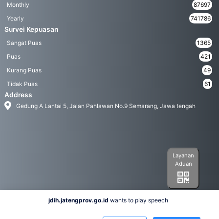
Monthly
87697
Yearly
741786
Survei Kepuasan
Sangat Puas
1365
Puas
421
Kurang Puas
49
Tidak Puas
61
Address
Gedung A Lantai 5, Jalan Pahlawan No.9 Semarang, Jawa tengah
Layanan
Aduan
jdih.jatengprov.go.id
wants to play speech
Social Media