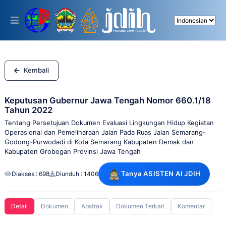
Please
note:
This
website
includes
an
accessibility
system.
Kembali
Keputusan Gubernur Jawa Tengah Nomor 660.1/18
Tahun 2022
Tentang Persetujuan Dokumen Evaluasi Lingkungan Hidup Kegiatan
Operasional dan Pemeliharaan Jalan Pada Ruas Jalan Semarang-
Godong-Purwodadi di Kota Semarang Kabupaten Demak dan
Kabupaten Grobogan Provinsi Jawa Tengah
Tanya ASISTEN AI JDIH
Diakses : 698
Diunduh : 1406
Detail
Dokumen
Abstrak
Dokumen Terkait
Komentar