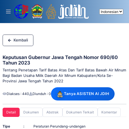
Please
note:
This
website
includes
an
accessibility
system.
Kembali
Keputusan Gubernur Jawa Tengah Nomor 690/60
Tahun 2023
Tentang Penetapan Tarif Batas Atas Dan Tarif Batas Bawah Air Minum
Bagi Badan Usaha Milik Daerah Air Minum Kabupaten/Kota Se-
Provinsi Jawa Tengah Tahun 2022
Tanya ASISTEN AI JDIH
Diakses : 440
Diunduh : 0
Detail
Dokumen
Abstrak
Dokumen Terkait
Komentar
Tipe
:
Peraturan Perundang-undangan