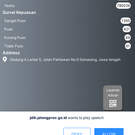
Yearly
785026
Survei Kepuasan
Sangat Puas
1365
Puas
421
Kurang Puas
49
Tidak Puas
61
Address
Gedung A Lantai 5, Jalan Pahlawan No.9 Semarang, Jawa tengah
Layanan
Aduan
jdih.jatengprov.go.id
wants to play speech
Social Media
DENY
ALLOW