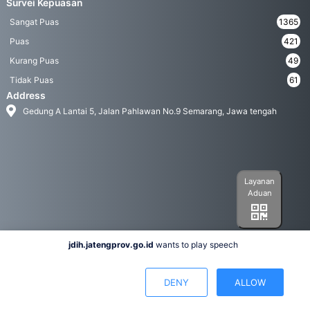
Survei Kepuasan
Sangat Puas
1365
Puas
421
Kurang Puas
49
Tidak Puas
61
Address
Gedung A Lantai 5, Jalan Pahlawan No.9 Semarang, Jawa tengah
Layanan
Aduan
jdih.jatengprov.go.id
wants to play speech
Social Media
DENY
ALLOW
Hak Cipta 2022© Biro Hukum Pemerintah Provinsi Jawa Tengah