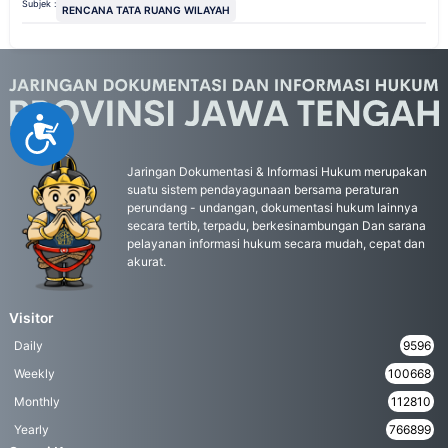
Subjek :
RENCANA TATA RUANG WILAYAH
Accessibility
Jaringan Dokumentasi & Informasi Hukum merupakan
suatu sistem pendayagunaan bersama peraturan
perundang - undangan, dokumentasi hukum lainnya
secara tertib, terpadu, berkesinambungan Dan sarana
pelayanan informasi hukum secara mudah, cepat dan
akurat.
Visitor
Daily
9596
Weekly
100668
Monthly
112810
Yearly
766899