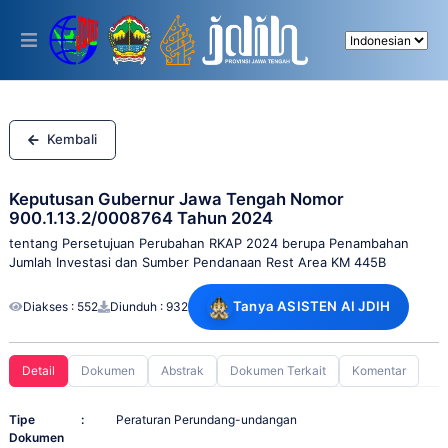
Please
note:
This
website
includes
an
accessibility
system.
Kembali
Keputusan Gubernur Jawa Tengah Nomor
900.1.13.2/0008764 Tahun 2024
tentang Persetujuan Perubahan RKAP 2024 berupa Penambahan
Jumlah Investasi dan Sumber Pendanaan Rest Area KM 445B
Tanya ASISTEN AI JDIH
Diakses : 552
Diunduh : 932
Detail
Dokumen
Abstrak
Dokumen Terkait
Komentar
Tipe
:
Peraturan Perundang-undangan
Dokumen