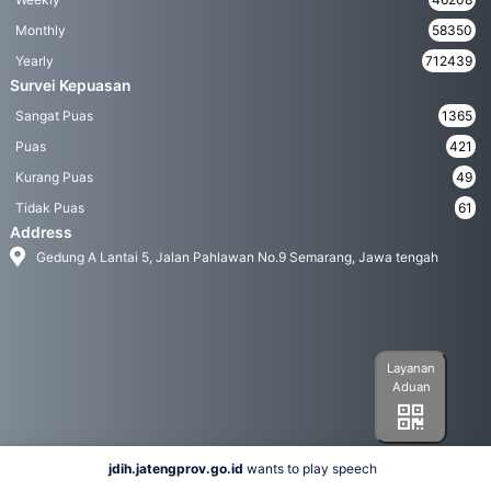
Monthly
58350
Yearly
712439
Survei Kepuasan
Sangat Puas
1365
Puas
421
Kurang Puas
49
Tidak Puas
61
Address
Gedung A Lantai 5, Jalan Pahlawan No.9 Semarang, Jawa tengah
Layanan
Aduan
jdih.jatengprov.go.id
wants to play speech
Social Media