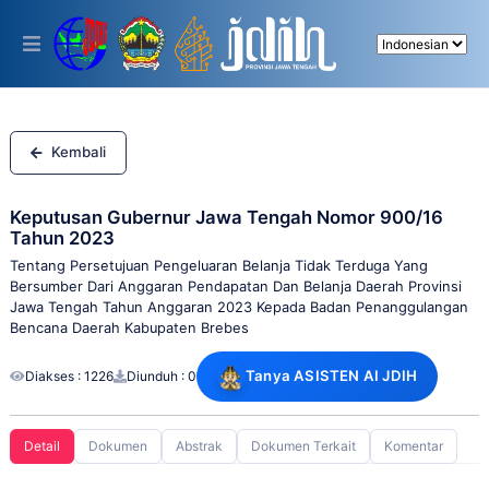
Please
note:
This
website
includes
an
accessibility
system.
Kembali
Keputusan Gubernur Jawa Tengah Nomor 900/16
Tahun 2023
Tentang Persetujuan Pengeluaran Belanja Tidak Terduga Yang
Bersumber Dari Anggaran Pendapatan Dan Belanja Daerah Provinsi
Jawa Tengah Tahun Anggaran 2023 Kepada Badan Penanggulangan
Bencana Daerah Kabupaten Brebes
Tanya ASISTEN AI JDIH
Diakses : 1226
Diunduh : 0
Detail
Dokumen
Abstrak
Dokumen Terkait
Komentar