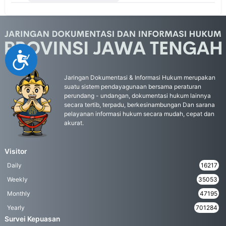
Accessibility
Jaringan Dokumentasi & Informasi Hukum merupakan
suatu sistem pendayagunaan bersama peraturan
perundang - undangan, dokumentasi hukum lainnya
secara tertib, terpadu, berkesinambungan Dan sarana
pelayanan informasi hukum secara mudah, cepat dan
akurat.
Visitor
Daily
16217
Weekly
35053
Monthly
47195
Yearly
701284
Survei Kepuasan