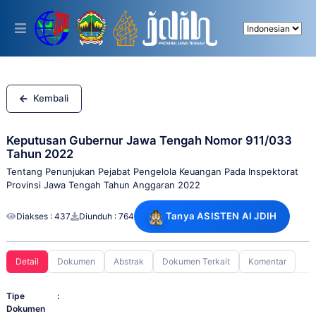
Please
note:
This
website
includes
an
accessibility
system.
Kembali
Keputusan Gubernur Jawa Tengah Nomor 911/033
Tahun 2022
Tentang Penunjukan Pejabat Pengelola Keuangan Pada Inspektorat
Provinsi Jawa Tengah Tahun Anggaran 2022
Tanya ASISTEN AI JDIH
Diakses : 437
Diunduh : 764
Detail
Dokumen
Abstrak
Dokumen Terkait
Komentar
Tipe
:
Dokumen