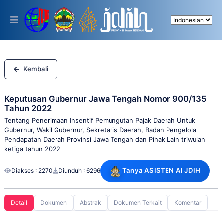
Please
note:
This
website
includes
an
accessibility
system.
Kembali
Keputusan Gubernur Jawa Tengah Nomor 900/135
Tahun 2022
Tentang Penerimaan Insentif Pemungutan Pajak Daerah Untuk
Gubernur, Wakil Gubernur, Sekretaris Daerah, Badan Pengelola
Pendapatan Daerah Provinsi Jawa Tengah dan Pihak Lain triwulan
ketiga tahun 2022
Tanya ASISTEN AI JDIH
Diakses : 2270
Diunduh : 6296
Detail
Dokumen
Abstrak
Dokumen Terkait
Komentar