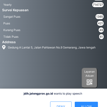
Yearly
714727
Survei Kepuasan
Sangat Puas
1365
Puas
421
Kurang Puas
49
Tidak Puas
61
Address
Gedung A Lantai 5, Jalan Pahlawan No.9 Semarang, Jawa tengah
Layanan
Aduan
jdih.jatengprov.go.id
wants to play speech
Social Media
DENY
ALLOW