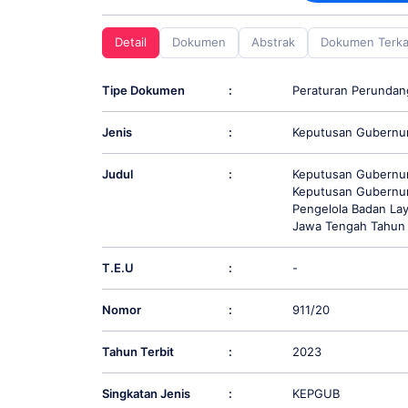
screen
reader;
Detail
Dokumen
Abstrak
Dokumen Terka
Press
Control-
F10
Tipe Dokumen
:
Peraturan Perunda
to
open
Jenis
:
Keputusan Gubernu
an
accessibility
menu.
Judul
:
Keputusan Gubernur
Keputusan Gubernur
Pengelola Badan La
Jawa Tengah Tahun
T.E.U
:
-
Nomor
:
911/20
Tahun Terbit
:
2023
Singkatan Jenis
:
KEPGUB