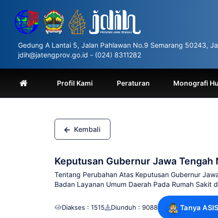
Please
note:
This
website
includes
Gedung A Lantai 5, Jalan Pahlawan No.9 Semarang 50243, Ja
an
jdih@jatengprov.go.id - (024) 8311282
accessibility
system.
Press
Profil Kami
Peraturan
Monografi H
Control-
F11
to
adjust
the
Kembali
website
to
people
Keputusan Gubernur Jawa Tengah 
with
visual
Tentang Perubahan Atas Keputusan Gubernur Jawa
disabilities
Badan Layanan Umum Daerah Pada Rumah Sakit di
who
are
Diakses : 1515
Diunduh : 9088
Tanya ASI
using
a