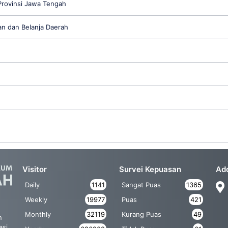
rovinsi Jawa Tengah
n dan Belanja Daerah
Visitor
Survei Kepuasan
Ad
Daily
1141
Sangat Puas
1365
Weekly
19977
Puas
421
Monthly
32119
Kurang Puas
49
n
asi