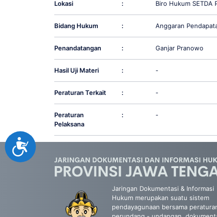
Lokasi
:
Biro Hukum SETDA P
Bidang Hukum
:
Anggaran Pendapata
Penandatangan
:
Ganjar Pranowo
Hasil Uji Materi
:
-
Peraturan Terkait
:
-
Peraturan
:
-
Pelaksana
Accessibility
Jaringan Dokumentasi & Informasi
Hukum merupakan suatu sistem
pendayagunaan bersama peratura
perundang - undangan, dokument