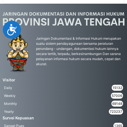
Accessibility
Jaringan Dokumentasi & Informasi Hukum merupakan
suatu sistem pendayagunaan bersama peraturan
perundang - undangan, dokumentasi hukum lainnya
secara tertib, terpadu, berkesinambungan Dan sarana
pelayanan informasi hukum secara mudah, cepat dan
akurat.
Visitor
Daily
15132
Weekly
57006
Monthly
69148
Yearly
723237
Survei Kepuasan
Sangat Puas
1365