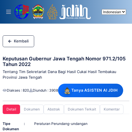
Please
note:
This
website
includes
an
accessibility
system.
Kembali
Keputusan Gubernur Jawa Tengah Nomor 971.2/105
Tahun 2022
Tentang Tim Sekretariat Dana Bagi Hasil Cukai Hasil Tembakau
Provinsi Jawa Tengah
Tanya ASISTEN AI JDIH
Diakses : 820
Diunduh : 3908
Detail
Dokumen
Abstrak
Dokumen Terkait
Komentar
Tipe
:
Peraturan Perundang-undangan
Dokumen