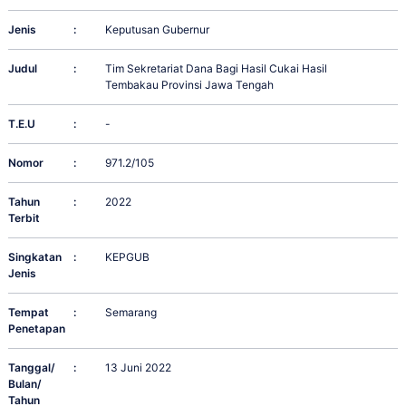
Jenis
:
Keputusan Gubernur
Judul
:
Tim Sekretariat Dana Bagi Hasil Cukai Hasil
Tembakau Provinsi Jawa Tengah
T.E.U
:
-
Nomor
:
971.2/105
Tahun
:
2022
Terbit
Singkatan
:
KEPGUB
Jenis
Tempat
:
Semarang
Penetapan
Tanggal/
:
13 Juni 2022
Bulan/
Tahun