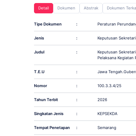
screen
Detail
Dokumen
Abstrak
Dokumen Terka
reader;
Press
Control-
Tipe Dokumen
:
Peraturan Perunda
F10
to
Jenis
:
Keputusan Sekretari
open
an
accessibility
Judul
:
Keputusan Sekretar
menu.
Pelaksana Kegiatan 
T.E.U
:
Jawa Tengah.Guber
Nomor
:
100.3.3.4/25
Tahun Terbit
:
2026
Singkatan Jenis
:
KEPSEKDA
Tempat Penetapan
:
Semarang