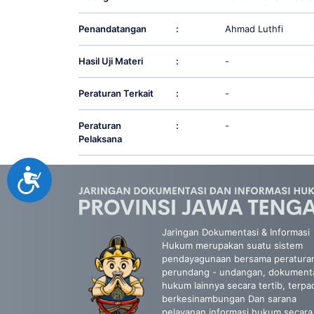
Penandatangan
:
Ahmad Luthfi
Hasil Uji Materi
:
-
Peraturan Terkait
:
-
Peraturan
:
-
Pelaksana
Accessibility
Jaringan Dokumentasi & Informasi
Hukum merupakan suatu sistem
pendayagunaan bersama peratura
perundang - undangan, dokument
hukum lainnya secara tertib, terpa
berkesinambungan Dan sarana
pelayanan informasi hukum secara