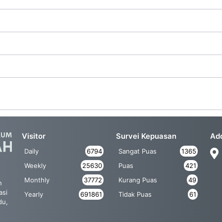
Visitor
Survei Kepuasan
Ad
Daily
6794
Sangat Puas
1365
Weekly
25630
Puas
421
Monthly
37772
Kurang Puas
49
n
asi
Yearly
691861
Tidak Puas
61
du,