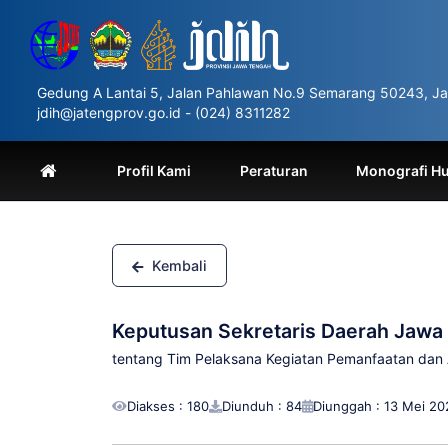
Please
note:
This
website
includes
Gedung A Lantai 5, Jalan Pahlawan No.9 Semarang 50243, Ja
an
jdih@jatengprov.go.id - (024) 8311282
accessibility
system.
Press
Profil Kami
Peraturan
Monografi H
Control-
F11
to
adjust
the
Kembali
website
to
people
Keputusan Sekretaris Daerah Jawa
with
visual
tentang Tim Pelaksana Kegiatan Pemanfaatan dan 
disabilities
who
Diakses : 180
Diunduh : 84
Diunggah : 13 Mei 20
are
using
a