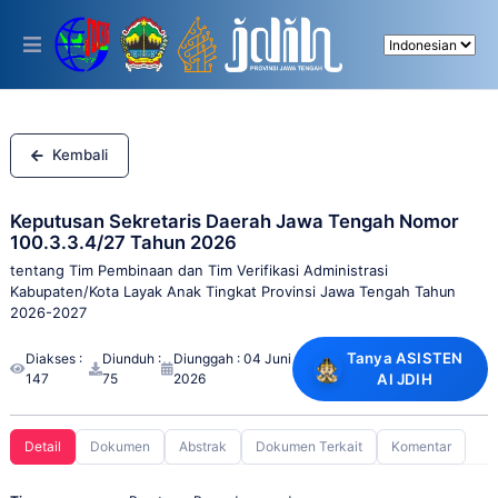
Please
note:
This
website
includes
an
accessibility
system.
Kembali
Keputusan Sekretaris Daerah Jawa Tengah Nomor
100.3.3.4/27 Tahun 2026
tentang Tim Pembinaan dan Tim Verifikasi Administrasi
Kabupaten/Kota Layak Anak Tingkat Provinsi Jawa Tengah Tahun
2026-2027
Tanya ASISTEN
Diakses :
Diunduh :
Diunggah : 04 Juni
147
75
2026
AI JDIH
Detail
Dokumen
Abstrak
Dokumen Terkait
Komentar