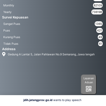
Monthly
82109
Yearly
736198
Survei Kepuasan
Sangat Puas
1365
Puas
421
Kurang Puas
49
Tidak Puas
61
Address
Gedung A Lantai 5, Jalan Pahlawan No.9 Semarang, Jawa tengah
Layanan
Aduan
jdih.jatengprov.go.id
wants to play speech
Social Media