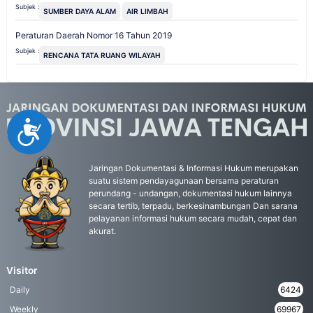
Subjek :
SUMBER DAYA ALAM
AIR LIMBAH
Peraturan Daerah Nomor 16 Tahun 2019
Subjek :
RENCANA TATA RUANG WILAYAH
Accessibility
Jaringan Dokumentasi & Informasi Hukum merupakan
suatu sistem pendayagunaan bersama peraturan
perundang - undangan, dokumentasi hukum lainnya
secara tertib, terpadu, berkesinambungan Dan sarana
pelayanan informasi hukum secara mudah, cepat dan
akurat.
Visitor
Daily
6424
Weekly
69967