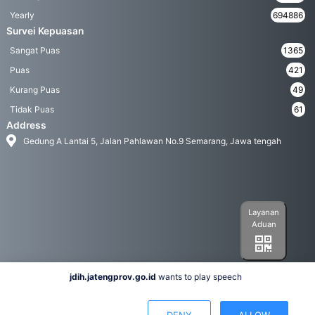
Yearly
694886
Survei Kepuasan
Sangat Puas
1365
Puas
421
Kurang Puas
49
Tidak Puas
61
Address
Gedung A Lantai 5, Jalan Pahlawan No.9 Semarang, Jawa tengah
Layanan
Aduan
jdih.jatengprov.go.id
wants to play speech
Social Media
DENY
ALLOW