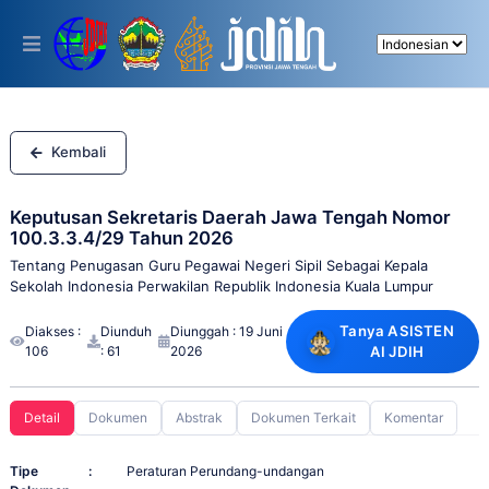
Please
note:
This
website
includes
an
accessibility
system.
Kembali
Keputusan Sekretaris Daerah Jawa Tengah Nomor
100.3.3.4/29 Tahun 2026
Tentang Penugasan Guru Pegawai Negeri Sipil Sebagai Kepala
Sekolah Indonesia Perwakilan Republik Indonesia Kuala Lumpur
Tanya ASISTEN
Diakses :
Diunduh
Diunggah : 19 Juni
106
: 61
2026
AI JDIH
Detail
Dokumen
Abstrak
Dokumen Terkait
Komentar
Tipe
:
Peraturan Perundang-undangan