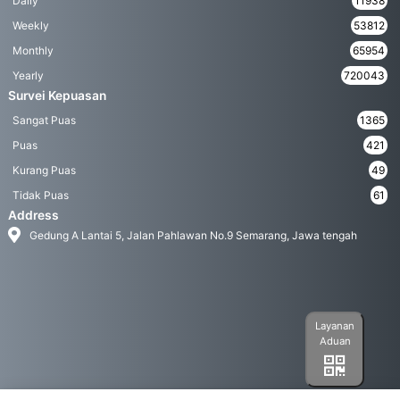
Daily
11938
Weekly
53812
Monthly
65954
Yearly
720043
Survei Kepuasan
Sangat Puas
1365
Puas
421
Kurang Puas
49
Tidak Puas
61
Address
Gedung A Lantai 5, Jalan Pahlawan No.9 Semarang, Jawa tengah
Layanan
Aduan