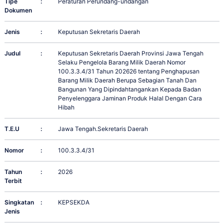
Tipe
:
Peraturan Perundang-undangan
Dokumen
Jenis
:
Keputusan Sekretaris Daerah
Judul
:
Keputusan Sekretaris Daerah Provinsi Jawa Tengah
Selaku Pengelola Barang Milik Daerah Nomor
100.3.3.4/31 Tahun 202626 tentang Penghapusan
Barang Milik Daerah Berupa Sebagian Tanah Dan
Bangunan Yang Dipindahtangankan Kepada Badan
Penyelenggara Jaminan Produk Halal Dengan Cara
Hibah
T.E.U
:
Jawa Tengah.Sekretaris Daerah
Nomor
:
100.3.3.4/31
Tahun
:
2026
Terbit
Singkatan
:
KEPSEKDA
Jenis