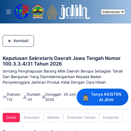
Please
note:
This
website
includes
an
accessibility
system.
Kembali
Keputusan Sekretaris Daerah Jawa Tengah Nomor
100.3.3.4/31 Tahun 2026
tentang Penghapusan Barang Milik Daerah Berupa Sebagian Tanah
Dan Bangunan Yang Dipindahtangankan Kepada Badan
Penyelenggara Jaminan Produk Halal Dengan Cara Hibah
Tanya ASISTEN
Diakses :
Diunduh
Diunggah : 29 Juni
115
: 61
2026
AI JDIH
Detail
Dokumen
Abstrak
Dokumen Terkait
Komentar