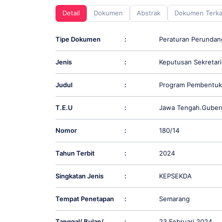
screen
Detail
Dokumen
Abstrak
Dokumen Terka
reader;
Press
Control-
Tipe Dokumen
:
Peraturan Perunda
F10
to
Jenis
:
Keputusan Sekretari
open
an
accessibility
Judul
:
Program Pembentuk
menu.
T.E.U
:
Jawa Tengah.Guber
Nomor
:
180/14
Tahun Terbit
:
2024
Singkatan Jenis
:
KEPSEKDA
Tempat Penetapan
:
Semarang
Tanggal/ Bulan/
:
23 Februari 2024