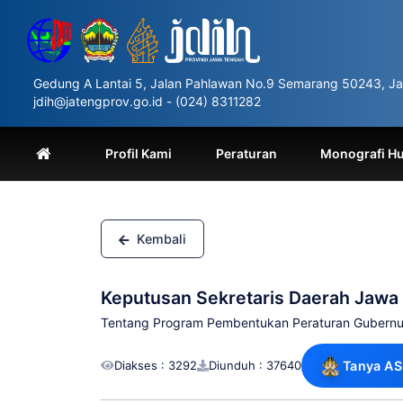
Please
note:
This
website
includes
Gedung A Lantai 5, Jalan Pahlawan No.9 Semarang 50243, Ja
an
jdih@jatengprov.go.id - (024) 8311282
accessibility
system.
Press
Profil Kami
Peraturan
Monografi H
Control-
F11
to
adjust
the
Kembali
website
to
people
Keputusan Sekretaris Daerah Jaw
with
visual
Tentang Program Pembentukan Peraturan Gubern
disabilities
who
Diakses : 3292
Diunduh : 37640
Tanya AS
are
using
a