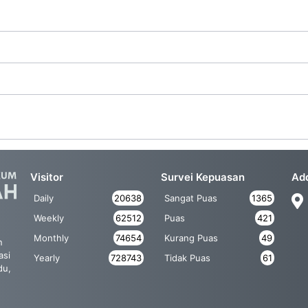
Visitor
Survei Kepuasan
Ad
Daily
20638
Sangat Puas
1365
Weekly
62512
Puas
421
Monthly
74654
Kurang Puas
49
n
asi
Yearly
728743
Tidak Puas
61
du,