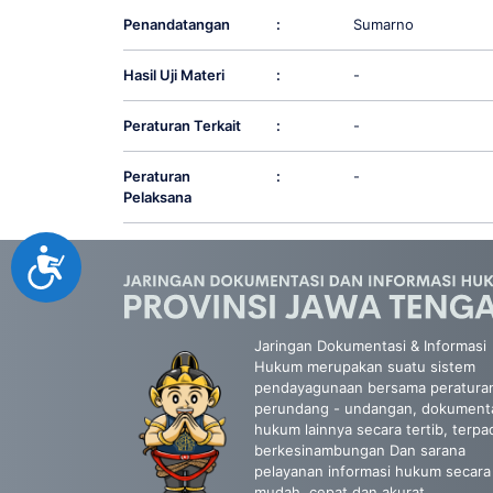
Penandatangan
:
Sumarno
Hasil Uji Materi
:
-
Peraturan Terkait
:
-
Peraturan
:
-
Pelaksana
Accessibility
Jaringan Dokumentasi & Informasi
Hukum merupakan suatu sistem
pendayagunaan bersama peratura
perundang - undangan, dokument
hukum lainnya secara tertib, terpa
berkesinambungan Dan sarana
pelayanan informasi hukum secara
mudah, cepat dan akurat.