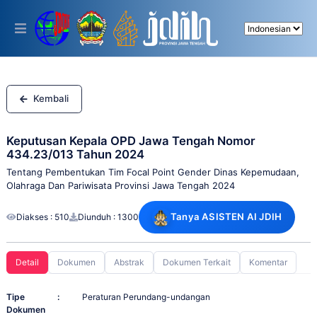
Please
note:
This
website
includes
an
accessibility
system.
Kembali
Keputusan Kepala OPD Jawa Tengah Nomor
434.23/013 Tahun 2024
Tentang Pembentukan Tim Focal Point Gender Dinas Kepemudaan,
Olahraga Dan Pariwisata Provinsi Jawa Tengah 2024
Tanya ASISTEN AI JDIH
Diakses : 510
Diunduh : 1300
Detail
Dokumen
Abstrak
Dokumen Terkait
Komentar
Tipe
:
Peraturan Perundang-undangan
Dokumen