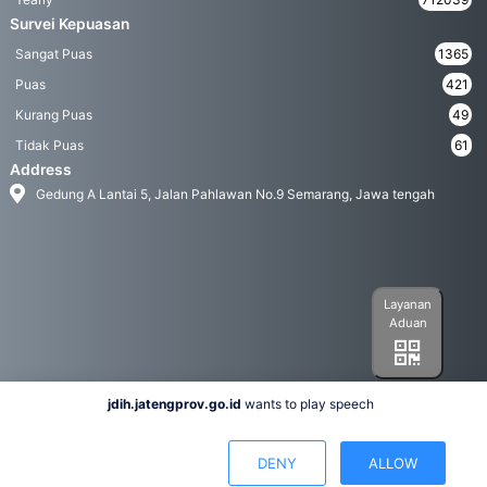
Survei Kepuasan
Sangat Puas
1365
Puas
421
Kurang Puas
49
Tidak Puas
61
Address
Gedung A Lantai 5, Jalan Pahlawan No.9 Semarang, Jawa tengah
Layanan
Aduan
jdih.jatengprov.go.id
wants to play speech
Social Media
DENY
ALLOW
Hak Cipta 2022© Biro Hukum Pemerintah Provinsi Jawa Tengah